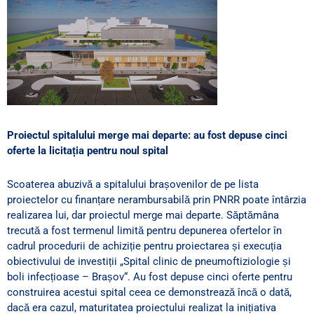
Proiectul spitalului merge mai departe: au fost depuse cinci
oferte la licitația pentru noul spital
Scoaterea abuzivă a spitalului brașovenilor de pe lista
proiectelor cu finanțare nerambursabilă prin PNRR poate întârzia
realizarea lui, dar proiectul merge mai departe. Săptămâna
trecută a fost termenul limită pentru depunerea ofertelor în
cadrul procedurii de achiziție pentru proiectarea și execuția
obiectivului de investiții „Spital clinic de pneumoftiziologie și
boli infecțioase – Brașov“. Au fost depuse cinci oferte pentru
construirea acestui spital ceea ce demonstrează încă o dată,
dacă era cazul, maturitatea proiectului realizat la inițiativa