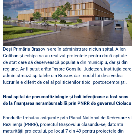
Deși Primăria Brașov n-are în administrare niciun spital, Allen
Coliban și echipa sa au realizat proiectele pentru două spitale
de stat care să deservească populația din municipiu, dar și din
regiune. Ar fi putut arăta înspre Consilul Județean, instituția care
administrează spitalele din Brașov, dar modul lui de-a vedea
lucrurile e diferit de cel al politicienilor tipici postdecembriști.
Noul spital de pneumoftiziologie și boli infecțioase a fost scos
de la finanțarea nerambursabilă prin PNRR de guvernul Ciolacu
Fondurile trebuiau asigurate prin Planul Național de Redresare și
Reziliență (PNRR), proiectul Brașovului clasându-se, datorită
maturității proiectului, pe locul 7 din 49 pentru proiectele din