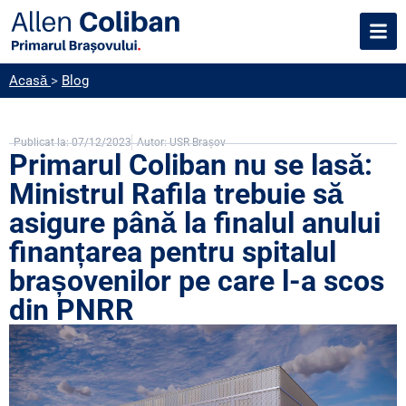
Acasă
>
Blog
Publicat la:
07/12/2023
Autor:
USR Brașov
Primarul Coliban nu se lasă:
Ministrul Rafila trebuie să
asigure până la finalul anului
finanțarea pentru spitalul
brașovenilor pe care l-a scos
din PNRR