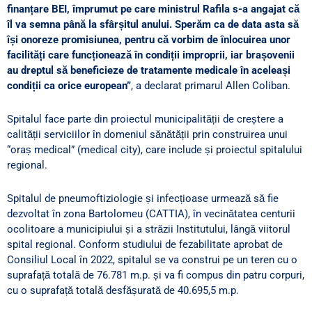
finanțare BEI, împrumut pe care ministrul Rafila s-a angajat că
îl va semna până la sfârșitul anului. Sperăm ca de data asta să
își onoreze promisiunea, pentru că vorbim de înlocuirea unor
facilități care funcționează în condiții improprii, iar brașovenii
au dreptul să beneficieze de tratamente medicale în aceleași
condiții ca orice european”
, a declarat primarul Allen Coliban.
Spitalul face parte din proiectul municipalității de creștere a
calității serviciilor în domeniul sănătății prin construirea unui
“oraș medical” (medical city), care include și proiectul spitalului
regional.
Spitalul de pneumoftiziologie și infecțioase urmează să fie
dezvoltat în zona Bartolomeu (CATTIA), în vecinătatea centurii
ocolitoare a municipiului și a străzii Institutului, lângă viitorul
spital regional. Conform studiului de fezabilitate aprobat de
Consiliul Local în 2022, spitalul se va construi pe un teren cu o
suprafață totală de 76.781 m.p. și va fi compus din patru corpuri,
cu o suprafață totală desfășurată de 40.695,5 m.p.