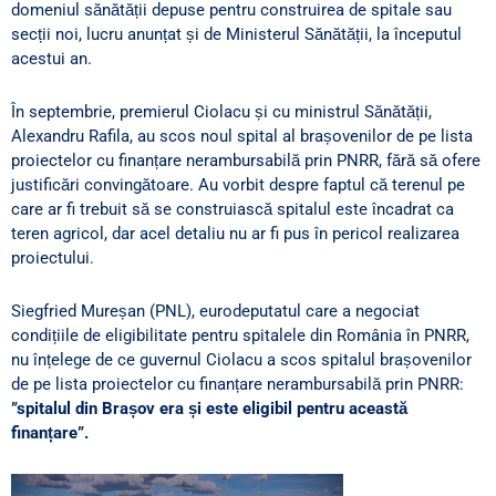
domeniul sănătății depuse pentru construirea de spitale sau
secții noi, lucru anunțat și de Ministerul Sănătății, la începutul
acestui an.
În septembrie, premierul Ciolacu și cu ministrul Sănătății,
Alexandru Rafila, au scos noul spital al brașovenilor de pe lista
proiectelor cu finanțare nerambursabilă prin PNRR, fără să ofere
justificări convingătoare. Au vorbit despre faptul că terenul pe
care ar fi trebuit să se construiască spitalul este încadrat ca
teren agricol, dar acel detaliu nu ar fi pus în pericol realizarea
proiectului.
Siegfried Mureșan (PNL), eurodeputatul care a negociat
condițiile de eligibilitate pentru spitalele din România în PNRR,
nu înțelege de ce guvernul Ciolacu a scos spitalul brașovenilor
de pe lista proiectelor cu finanțare nerambursabilă prin PNRR:
”spitalul din Brașov era și este eligibil pentru această
finanțare”.