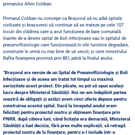
primarului Allen Coliban.
Primarul Coliban nu concepe ca Brașovul să nu aibă spitale
civilizate și brașovenii să continue să se trateze pe cele 107
locuri din clădirea care a avut funcțiunea de baie comunală
înainte de-a deveni spital de boli infecțioase sau în spitalul de
pneumoftiziologie care funcționează în vile turistice degradate,
construite în urmă cu mai bine de un secol, și cere ministrului
Rafila finanțarea promisă prin BEI, până la finalul anului.
”Brașovul are nevoie de un Spital de Pneumoftiziologie și Boli
Infecțioase și de aceea am tratat tot timpul cu maximă
seriozitate acest proiect. Din păcate, nu pot să spun același
lucru despre Ministerul Sănătății. Noi ne-am îndeplinit partea
noastră de obligații și astăzi avem cinci oferte depuse pentru
construirea acestui spital. Dacă la începutul anului eram
felicitați pentru proiectul nostru și obțineam finanțare prin
PNRR, după câteva luni, când licitația era demarată, Ministerul
Sănătății a luat decizia, fără prea multe explicații, să retragă
proiectul nostru de la finanțare, pentru a-l include într-o